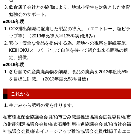
飲食店子会社との協働により、地域小学生を対象とした食育
勉強会のサポート。
■2015年度
CO2排出削減に配慮した製品の導入。（エコトレー、塩ビラ
ップ等）（2013年比導入率135％実施済み）
安心・安全な食品を提供する為、産地への視察を継続実施。
KEIHOKUスーパーとして自信を持って紹介出来る商品の選
定、提供。
■2016年度
各店舗での産業廃棄物を削減。食品の廃棄を2013年度比5%
を目標に削減。（2013年度比98％目標）
これから
生ごみから肥料の元を作ります。
柏市環境保全協議会会員/柏市ごみ減量推進協議会広報委員/柏市
放射能測定協議会会員/柏市石鹸利用推進協議会会員/柏市社会福
祉協議会会員/柏市イメージアップ推進協議会会員/我孫子市エコ