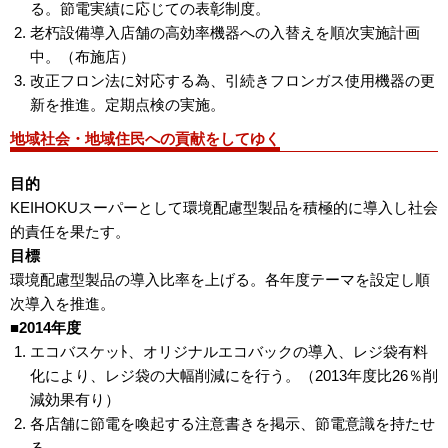
る。節電実績に応じての表彰制度。
老朽設備導入店舗の高効率機器への入替えを順次実施計画
中。（布施店）
改正フロン法に対応する為、引続きフロンガス使用機器の更
新を推進。定期点検の実施。
地域社会・地域住民への貢献をしてゆく
目的
KEIHOKUスーパーとして環境配慮型製品を積極的に導入し社会
的責任を果たす。
目標
環境配慮型製品の導入比率を上げる。各年度テーマを設定し順
次導入を推進。
■2014年度
エコバスケッﾄ、オリジナルエコバックの導入、レジ袋有料
化により、レジ袋の大幅削減にを行う。（2013年度比26％削
減効果有り）
各店舗に節電を喚起する注意書きを掲示、節電意識を持たせ
る。