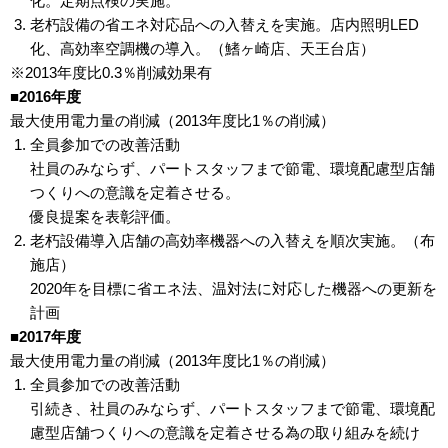
化。定期点検の実施。
老朽設備の省エネ対応品への入替えを実施。店内照明LED
化、高効率空調機の導入。（鰭ヶ崎店、天王台店）
※2013年度比0.3％削減効果有
■2016年度
最大使用電力量の削減（2013年度比1％の削減）
全員参加での改善活動
社員のみならず、パートスタッフまで節電、環境配慮型店舗
つくりへの意識を定着させる。
優良提案を表彰評価。
老朽設備導入店舗の高効率機器への入替えを順次実施。（布
施店）
2020年を目標に省エネ法、温対法に対応した機器への更新を
計画
■2017年度
最大使用電力量の削減（2013年度比1％の削減）
全員参加での改善活動
引続き、社員のみならず、パートスタッフまで節電、環境配
慮型店舗つくりへの意識を定着させる為の取り組みを続け