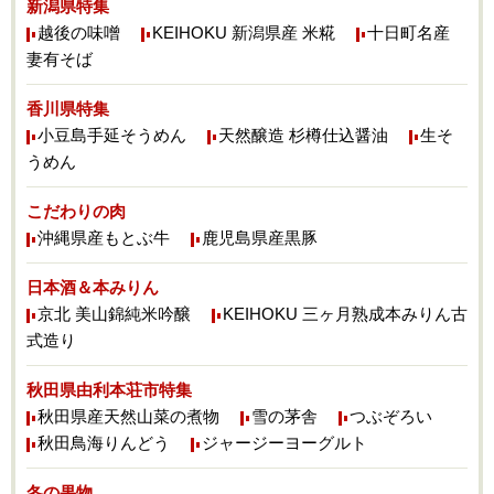
新潟県特集
越後の味噌
KEIHOKU 新潟県産 米糀
十日町名産
妻有そば
香川県特集
小豆島手延そうめん
天然醸造 杉樽仕込醤油
生そ
うめん
こだわりの肉
沖縄県産もとぶ牛
鹿児島県産黒豚
日本酒＆本みりん
京北 美山錦純米吟醸
KEIHOKU 三ヶ月熟成本みりん古
式造り
秋田県由利本荘市特集
秋田県産天然山菜の煮物
雪の茅舎
つぶぞろい
秋田鳥海りんどう
ジャージーヨーグルト
冬の果物