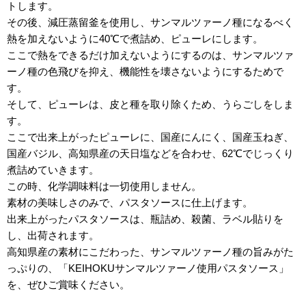
トします。
その後、減圧蒸留釜を使用し、サンマルツァーノ種になるべく
熱を加えないように40℃で煮詰め、ピューレにします。
ここで熱をできるだけ加えないようにするのは、サンマルツァ
ーノ種の色飛びを抑え、機能性を壊さないようにするためで
す。
そして、ピューレは、皮と種を取り除くため、うらごしをしま
す。
ここで出来上がったピューレに、国産にんにく、国産玉ねぎ、
国産バジル、高知県産の天日塩などを合わせ、62℃でじっくり
煮詰めていきます。
この時、化学調味料は一切使用しません。
素材の美味しさのみで、パスタソースに仕上げます。
出来上がったパスタソースは、瓶詰め、殺菌、ラベル貼りを
し、出荷されます。
高知県産の素材にこだわった、サンマルツァーノ種の旨みがた
っぷりの、「KEIHOKUサンマルツァーノ使用パスタソース」
を、ぜひご賞味ください。