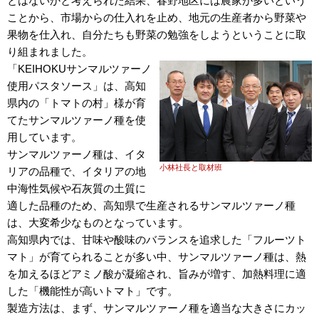
とはないかと考えられた結果、春野地区には農家が多いという
ことから、市場からの仕入れを止め、地元の生産者から野菜や
果物を仕入れ、自分たちも野菜の勉強をしようということに取
り組まれました。
「KEIHOKUサンマルツァーノ
使用パスタソース」は、高知
県内の「トマトの村」様が育
てたサンマルツァーノ種を使
用しています。
サンマルツァーノ種は、イタ
小林社長と取材班
リアの品種で、イタリアの地
中海性気候や石灰質の土質に
適した品種のため、高知県で生産されるサンマルツァーノ種
は、大変希少なものとなっています。
高知県内では、甘味や酸味のバランスを追求した「フルーツト
マト」が育てられることが多い中、サンマルツァーノ種は、熱
を加えるほどアミノ酸が凝縮され、旨みが増す、加熱料理に適
した「機能性が高いトマト」です。
製造方法は、まず、サンマルツァーノ種を適当な大きさにカッ