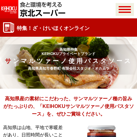
特集！ざ・けいほくオンライン
高知県特集
KEIHOKUプライベートブランド
サンマルツァーノ使用パスタソース
高知県高知市春野町 有限会社スタジオ・オカムラ
高知県産の素材にこだわった、
サンマルツァーノ種の旨み
がたっぷりの、
「KEIHOKUサンマルツァーノ使用パスタソ
ース」を、ぜひご賞味ください。
高知県は山地、平地で寒暖差
があり、日照時間が長いこと