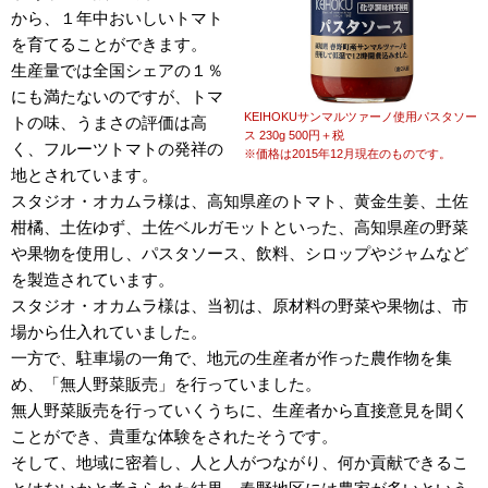
から、１年中おいしいトマト
を育てることができます。
生産量では全国シェアの１％
にも満たないのですが、トマ
KEIHOKUサンマルツァーノ使用パスタソー
トの味、うまさの評価は高
ス 230g 500円＋税
く、フルーツトマトの発祥の
※価格は2015年12月現在のものです。
地とされています。
スタジオ・オカムラ様は、高知県産のトマト、黄金生姜、土佐
柑橘、土佐ゆず、土佐ベルガモットといった、高知県産の野菜
や果物を使用し、パスタソース、飲料、シロップやジャムなど
を製造されています。
スタジオ・オカムラ様は、当初は、原材料の野菜や果物は、市
場から仕入れていました。
一方で、駐車場の一角で、地元の生産者が作った農作物を集
め、「無人野菜販売」を行っていました。
無人野菜販売を行っていくうちに、生産者から直接意見を聞く
ことができ、貴重な体験をされたそうです。
そして、地域に密着し、人と人がつながり、何か貢献できるこ