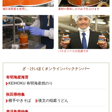
減圧蒸留釜を使用し、
素材の美味しさのみで仕上げます
パスタソースの完成です
ざ・けいほくオンラインバックナンバー
有明海産海苔
KEIHOKU 有明海産焼のり
秋田県特集
横手やきそば
後文の稲庭うどん
鹿児島県特集