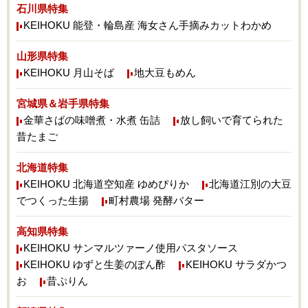
石川県特集
KEIHOKU 能登・輪島産 海女さん手摘みカットわかめ
山形県特集
KEIHOKU 月山そば
地大豆もめん
宮城県＆岩手県特集
金華さばの味噌煮・水煮 缶詰
放し飼いで育てられた
昔たまご
北海道特集
KEIHOKU 北海道空知産 ゆめぴりか
北海道江別の大豆
でつくった生揚
町村農場 発酵バター
高知県特集
KEIHOKU サンマルツァーノ使用パスタソース
KEIHOKU ゆずと生姜のぽん酢
KEIHOKU サラダかつ
お
昔ぷりん