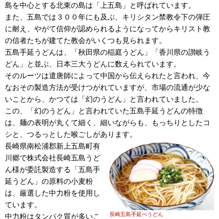
島を中心とする北東の島は「上五島」と呼ばれています。
また、五島では３００年にも及ぶ、キリシタン禁教令下の弾圧
に耐え、やがて信仰が認められるようになってからキリスト教
の信者たちが建てた教会がいくつも見られます。
五島手延うどんは、「秋田県の稲庭うどん」「香川県の讃岐う
どん」と並ぶ、日本三大うどんに数えられています。
そのルーツは遣唐師によって中国から伝えられたと言われ、今
なおその製造方法が受けつがれていますが、市場の流通が少な
いことから、かつては「幻のうどん」と言われていました。
この、「幻のうどん」と言われていた五島手延うどんの特徴
は、麺の表明が丸くて細く、細いながらも、もっちりとしたコ
シと、つるっとした喉ごしがあります。
長崎県南松浦郡新上五島町有
川郷で株式会社長崎五島うど
ん様が委託製造する「五島手
延うどん」の原料の小麦粉
は、厳選した中力粉を使用し
ています。
長崎五島手延べうどん
中力粉はタンパク質が多いこ