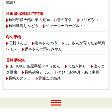
式造り
秋田県由利本荘市特集
秋田県産天然山菜の煮物
雪の茅舎
つぶぞろい
秋田鳥海りんどう
ジャージーヨーグルト
冬の果物
江刺りんご
松本さんの柿
古川さんが育てた岩城島
レモン
坂本さんの田村みかん
長崎県特集
KEIHOKU 島原手延べそうめん
はねぎ搾り
濃くコ
ク豆腐
長崎胡麻とうふ
とびうお半月・あじ半月
長崎カステラ
雲仙こぶ高菜