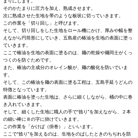
まりにします。
そのかたまりに圧力を加え、熟成させます。
次に熟成させた生地を帯のような板状に切っていきます。
この作業を「切り回し」と呼びます。
そして、切り回しをした生地をロール機にかけ、厚みや幅を整
えながら円筒形にしていき、五島産の椿油を生地の表面に塗っ
ていきます。
ここで椿油を生地の表面に塗るのは、麺の乾燥や麺同士がくっ
つくのを防ぐためです。
また、椿油の主成分のオレイン酸が、麺の酸化を防いでいま
す。
そして、この椿油を麺の表面に塗る工程は、五島手延うどんの
特徴となっています。
表面に椿油を塗った生地は、さらに細くしながら、桶の中に巻
き入れていきます。
そして、細くした生地に職人の手で“捻り”を加えながら、２本
の細い棒に８の字に掛けていきます。
この作業を「かけば（掛巻）」といいます。
ここで“捻り”を加えるのは、生地をのばしたときのちぢれを防