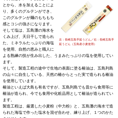
とから、水を加えることによ
り、多くのグルテンができ、
このグルテンが麺のもちもち
感とコシの強さになります。
そして塩は、五島灘の海水を
くみ上げ、天日干しで造られ
左：長崎五島手延うどん／右：長崎五島手
た、ミネラルたっぷりの海塩
延うどん（五島産小麦使用）
を使用、自然の恵みと職人に
よる熟練の技が生み出した、うまみたっぷりの塩を使用してい
ます。
そして、製造工程の途中で生地の表面に塗る椿油は、五島列島
の山々に自生している、天然の椿からとった実で造られる椿油
を使用しています。
椿油といえば大島も有名ですが、五島列島でも昔から食用等に
椿油が造られ、今でも食用や化粧品用として椿油が造られてい
ます。
製造工程は、厳選した小麦粉（中力粉）と、五島灘の海水で造
られた海塩で作った塩水を混ぜ合わせ、練り上げ、１つのかた