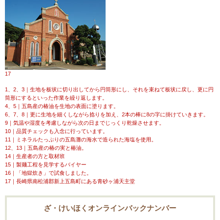
17
1、2、3｜生地を板状に切り出してから円筒形にし、それを束ねて板状に戻し、更に円
筒形にするといった作業を繰り返します。
4、5｜五島産の椿油を生地の表面に塗ります。
6、7、8｜更に生地を細くしながら捻りを加え、2本の棒に8の字に掛けていきます。
9｜気温や湿度を考慮しながら次の日までじっくり乾燥させます。
10｜品質チェックも入念に行っています。
11｜ミネラルたっぷりの五島灘の海水で造られた海塩を使用。
12、13｜五島産の椿の実と椿油。
14｜生産者の方と取材班
15｜製麺工程を見学するバイヤー
16｜「地獄炊き」で試食しました。
17｜長崎県南松浦郡新上五島町にある青砂ヶ浦天主堂
ざ・けいほくオンラインバックナンバー