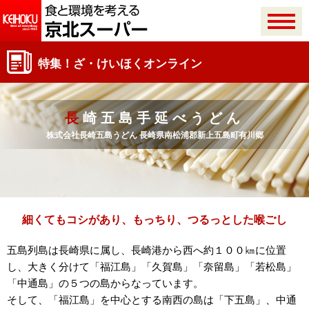
特集！ざ・けいほくオンライン
長崎五島手延べうどん
株式会社長崎五島うどん 長崎県南松浦郡新上五島町有川郷
細くてもコシがあり、もっちり、つるっとした喉ごし
五島列島は長崎県に属し、長崎港から西へ約１００㎞に位置
し、大きく分けて「福江島」「久賀島」「奈留島」「若松島」
「中通島」の５つの島からなっています。
そして、「福江島」を中心とする南西の島は「下五島」、中通