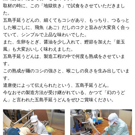
取材の時に、この「地獄炊き」で試食をさせていただきまし
た。
五島手延うどんの、細くてもコシがあり、もっちり、つるっと
した喉ごしに、飛魚（あご）だしのコクと旨みが大変良く合っ
ていて、シンプルで上品な味わいでした。
また、生卵をとぎ、醤油を少し入れて、鰹節を加えた「釜玉
風」も大変おいしく味わえました。
五島手延うどんは、製造工程の中で何度も熟成をさせていま
す。
この熟成が麺のコシの強さと、喉ごしの良さを生み出していま
す。
遣唐使によって伝えられたという、五島手延うどん。
今なおその製造方法が受け継がれている、かつて「幻のうど
ん」と言われた五島手延うどんをぜひご賞味ください。