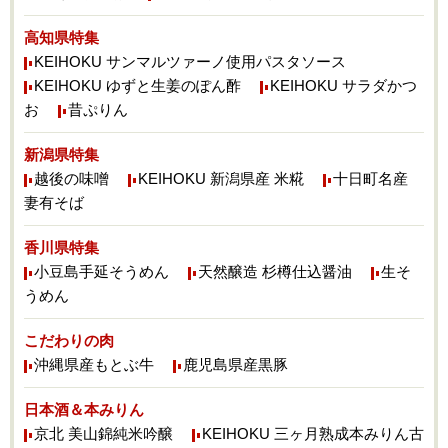
高知県特集
KEIHOKU サンマルツァーノ使用パスタソース
KEIHOKU ゆずと生姜のぽん酢
KEIHOKU サラダかつ
お
昔ぷりん
新潟県特集
越後の味噌
KEIHOKU 新潟県産 米糀
十日町名産
妻有そば
香川県特集
小豆島手延そうめん
天然醸造 杉樽仕込醤油
生そ
うめん
こだわりの肉
沖縄県産もとぶ牛
鹿児島県産黒豚
日本酒＆本みりん
京北 美山錦純米吟醸
KEIHOKU 三ヶ月熟成本みりん古