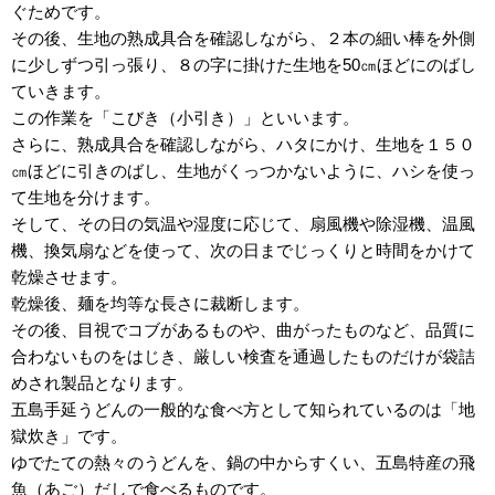
ぐためです。
その後、生地の熟成具合を確認しながら、２本の細い棒を外側
に少しずつ引っ張り、８の字に掛けた生地を50㎝ほどにのばし
ていきます。
この作業を「こびき（小引き）」といいます。
さらに、熟成具合を確認しながら、ハタにかけ、生地を１５０
㎝ほどに引きのばし、生地がくっつかないように、ハシを使っ
て生地を分けます。
そして、その日の気温や湿度に応じて、扇風機や除湿機、温風
機、換気扇などを使って、次の日までじっくりと時間をかけて
乾燥させます。
乾燥後、麺を均等な長さに裁断します。
その後、目視でコブがあるものや、曲がったものなど、品質に
合わないものをはじき、厳しい検査を通過したものだけが袋詰
めされ製品となります。
五島手延うどんの一般的な食べ方として知られているのは「地
獄炊き」です。
ゆでたての熱々のうどんを、鍋の中からすくい、五島特産の飛
魚（あご）だしで食べるものです。