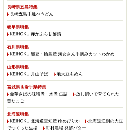
長崎県五島特集
長崎五島手延べうどん
岐阜県特集
KEIHOKU 赤かぶら甘酢漬
石川県特集
KEIHOKU 能登・輪島産 海女さん手摘みカットわかめ
山形県特集
KEIHOKU 月山そば
地大豆もめん
宮城県＆岩手県特集
金華さばの味噌煮・水煮 缶詰
放し飼いで育てられた
昔たまご
北海道特集
KEIHOKU 北海道空知産 ゆめぴりか
北海道江別の大豆
でつくった生揚
町村農場 発酵バター